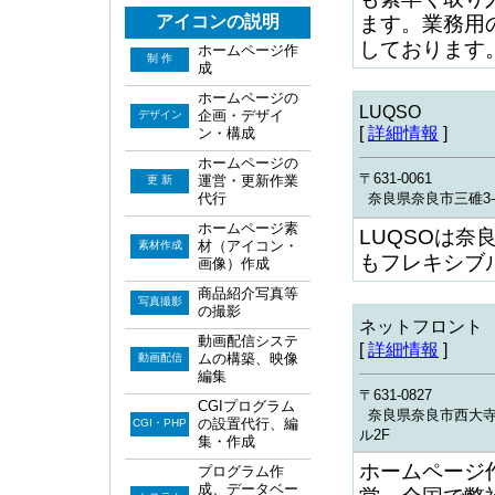
ます。業務用
アイコンの説明
しております
ホームページ作
制 作
成
ホームページの
LUQSO
企画・デザイ
デザイン
[
詳細情報
]
ン・構成
ホームページの
〒631-0061
運営・更新作業
更 新
代行
奈良県奈良市三碓3-1
ホームページ素
LUQSOは
材（アイコン・
素材作成
もフレキシブ
画像）作成
商品紹介写真等
写真撮影
の撮影
ネットフロント
動画配信システ
[
詳細情報
]
ムの構築、映像
動画配信
編集
〒631-0827
CGIプログラム
奈良県奈良市西大寺小
の設置代行、編
CGI・PHP
ル2F
集・作成
ホームページ
プログラム作
成、データベー