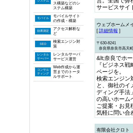
営。全国で弊
システム
ス構築などのシ
サービスサイ
ステム構築
モバイルサイト
モバイル
の作成・構築
ウェブホームメ
アクセス解析な
[
詳細情報
]
効果測定
ど
検索エンジン対
〒630-8241
SEO
策
奈良県奈良市高天町
レンタルサーバ
レンタル
&lt;奈良で
サーバー
サービス運営
『ビジネス戦
Web作成から運
コンサル
ページを。
営までのトータ
ティング
ルサポート
検索エンジン
と、御社のイ
ディング手法
の高いホーム
ご提案・お見
気軽に問い合
有限会社クロト