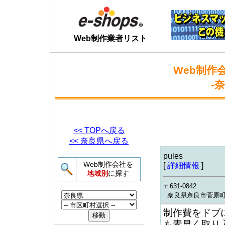
Web制作業者リスト
Web制作
-
<< TOPへ戻る
<< 奈良県へ戻る
pules
Web制作会社を
[
詳細情報
]
地域別
に探す
〒631-0842
奈良県奈良市菅原町1
制作費をドブに
も素早く取り