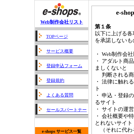
e-s
Web制作会社リスト
第１条
以下に上げる各
TOPページ
を承諾しないも
サービス概要
・ Web制作会
・ アダルト商
登録申込フォーム
ましくないと
判断される商
登録規約
・ 法律に触れ
ト
・ 申込・登録
よくある質問
るサイト
・ サイトの運
セールスパートナー
・ 会社概要や
とれないサイト
（それに代わる
e-shops サービス一覧