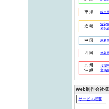
東 海
岐阜県 
滋賀県
近 畿
和歌山
中 国
鳥取県 
四 国
徳島県 
九 州
福岡県 
沖 縄
宮崎県
Web制作会社
サービス概要