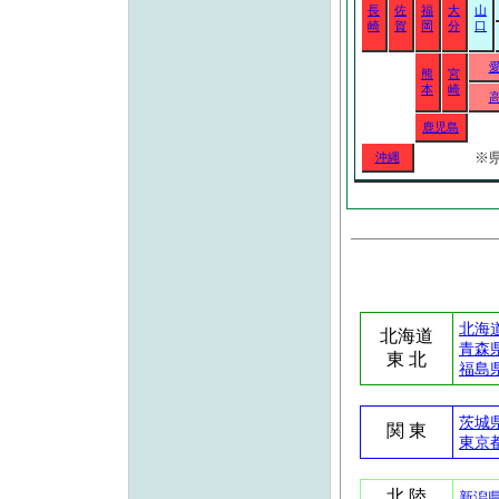
長
佐
福
大
山
崎
賀
岡
分
口
熊
宮
本
崎
鹿児島
※
沖縄
北海道
北海道
青森県
東 北
福島県
茨城県
関 東
東京都 
北 陸
新潟県 