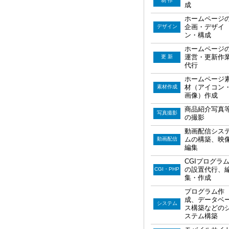
制 作
成
ホームページ
企画・デザイ
デザイン
ン・構成
ホームページ
運営・更新作
更 新
代行
ホームページ
材（アイコン
素材作成
画像）作成
商品紹介写真
写真撮影
の撮影
動画配信シス
ムの構築、映
動画配信
編集
CGIプログラ
の設置代行、
CGI・PHP
集・作成
プログラム作
成、データベ
システム
ス構築などの
ステム構築