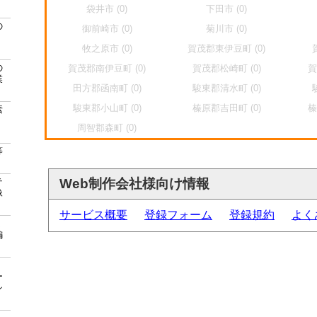
袋井市 (0)
下田市 (0)
の
御前崎市 (0)
菊川市 (0)
牧之原市 (0)
賀茂郡東伊豆町 (0)
の
賀茂郡南伊豆町 (0)
賀茂郡松崎町 (0)
賀
業
田方郡函南町 (0)
駿東郡清水町 (0)
駿東郡小山町 (0)
榛原郡吉田町 (0)
榛
素
・
周智郡森町 (0)
等
テ
Web制作会社様向け情報
像
サービス概要
登録フォーム
登録規約
よく
ム
編
ー
シ