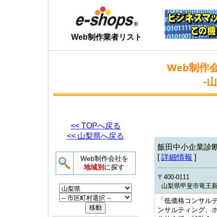
Web制作業者リスト
Web制作
-
<< TOPへ戻る
<< 山梨県へ戻る
飯田中小企業診
[
詳細情報
]
Web制作会社を
地域別
に探す
〒400-0111
山梨県甲斐市竜王新町9
「低価格コンサル
ンサルティング、