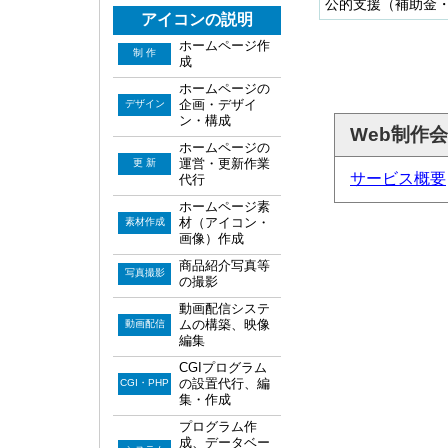
公的支援（補助金
アイコンの説明
ホームページ作
制 作
成
ホームページの
企画・デザイ
デザイン
ン・構成
Web制作
ホームページの
運営・更新作業
更 新
サービス概要
代行
ホームページ素
材（アイコン・
素材作成
画像）作成
商品紹介写真等
写真撮影
の撮影
動画配信システ
ムの構築、映像
動画配信
編集
CGIプログラム
の設置代行、編
CGI・PHP
集・作成
プログラム作
成、データベー