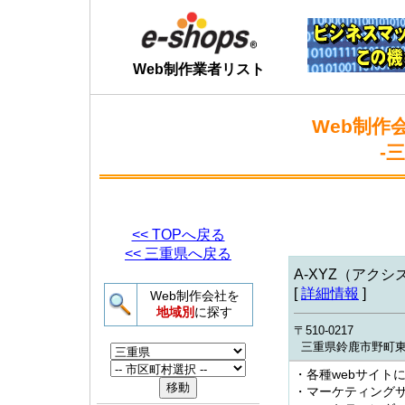
Web制作業者リスト
Web制作
-
<< TOPへ戻る
<< 三重県へ戻る
A-XYZ（アクシ
[
詳細情報
]
Web制作会社を
地域別
に探す
〒510-0217
三重県鈴鹿市野町東1-1
・各種webサイト
・マーケティング