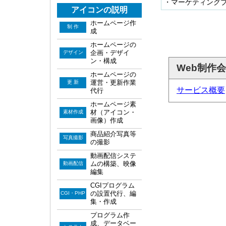
・マーケティング
アイコンの説明
ホームページ作
制 作
成
ホームページの
企画・デザイ
デザイン
ン・構成
Web制作
ホームページの
運営・更新作業
更 新
サービス概要
代行
ホームページ素
材（アイコン・
素材作成
画像）作成
商品紹介写真等
写真撮影
の撮影
動画配信システ
ムの構築、映像
動画配信
編集
CGIプログラム
の設置代行、編
CGI・PHP
集・作成
プログラム作
成、データベー